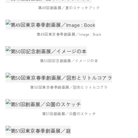
第49回創画展／夏のスケッチブック
第49回東京春季創画展／Image : Book
第50回記念創画展／イメージの本
第50回東京春季創画展／図形とリトルコアラ
第51回創画展／公園のスケッチ