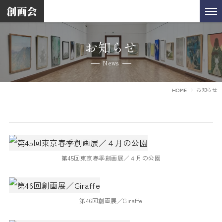
お知らせ
News
お知らせ
HOME
第45回東京春季創画展／４月の公園
第46回創画展／Giraffe