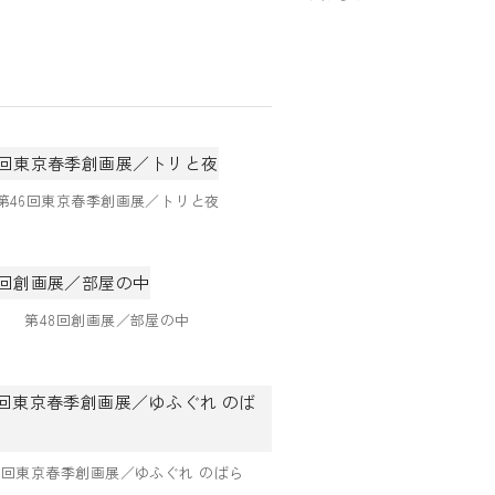
第46回東京春季創画展／トリと夜
第48回創画展／部屋の中
9回東京春季創画展／ゆふぐれ のばら