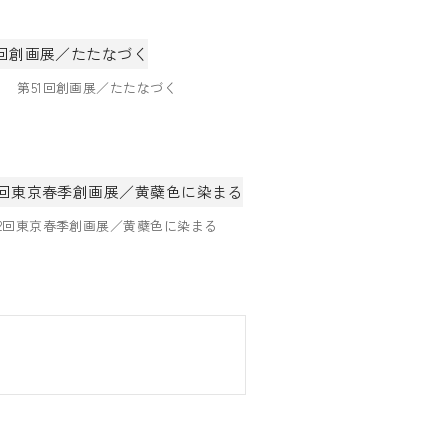
第51回創画展／たたなづく
52回東京春季創画展／黄蘗色に染まる