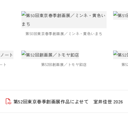
第50回東京春季創画展／ミンネ・黄色いまち
ート
第52回創画展／トモヤ釦店
第
第52回東京春季創画展作品によせて 室井佳世 2026