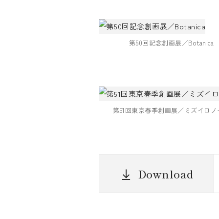
第50回記念創画展／Botanica
第51回東京春季創画展／ミズイロノ
Download