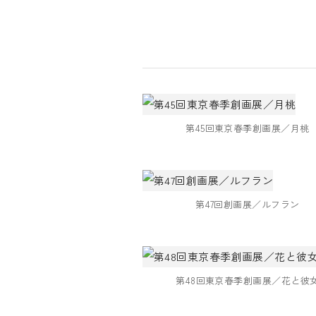
第45回東京春季創画展／月桃
第47回創画展／ルフラン
第48回東京春季創画展／花と彼