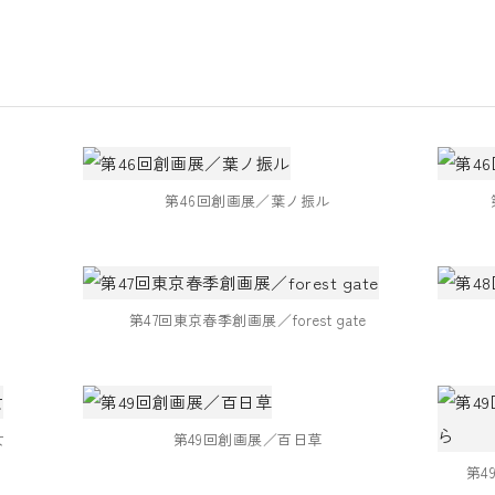
第46回創画展／葉ノ振ル
第47回東京春季創画展／forest gate
女
第49回創画展／百日草
第4