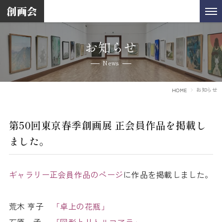
お知らせ
News
お知らせ
HOME
第50回東京春季創画展 正会員作品を掲載し
ました。
ギャラリー正会員作品のページ
に作品を掲載しました。
荒木 亨子
「卓上の花瓶」