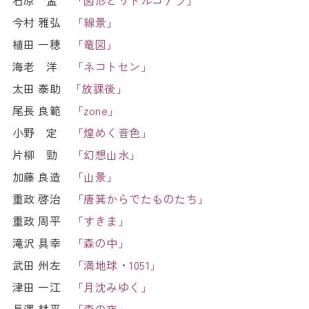
石原 孟
「図形とリトルコアラ」
今村 雅弘
「線景」
植田 一穂
「竜図」
海老 洋
「ネコトセン」
太田 泰助
「放課後」
尾長 良範
「zone」
小野 定
「煌めく音色」
片柳 勁
「幻想山水」
加藤 良造
「山景」
重政 啓治
「唐箕からでたものたち」
重政 周平
「すきま」
滝沢 具幸
「森の中」
武田 州左
「満地球・1051」
津田 一江
「月沈みゆく」