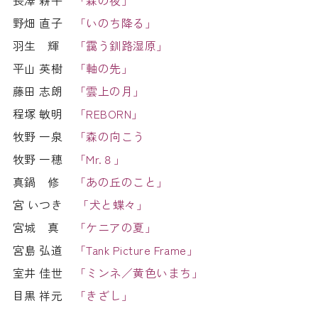
長澤 耕平
「森の夜」
野畑 直子
「いのち降る」
羽生 輝
「靄う釧路湿原」
平山 英樹
「軸の先」
藤田 志朗
「雲上の月」
程塚 敏明
「REBORN」
牧野 一泉
「森の向こう
牧野 一穗
「Mr.８」
真鍋 修
「あの丘のこと」
宮 いつき
「犬と蝶々」
宮城 真
「ケニアの夏」
宮島 弘道
「Tank Picture Frame」
室井 佳世
「ミンネ／黄色いまち」
目黒 祥元
「きざし」